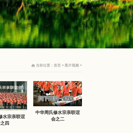
当前位置：
首页
>
图片视频
>
中华周氏修水宗亲联谊
修水宗亲联谊
会之二
会之四