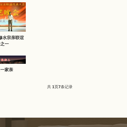
修水宗亲联谊
会之一
氏一家亲
共
1
页
7
条记录