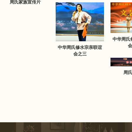
周氏家族宣传片
中华周氏
中华周氏修水宗亲联谊
会之三
周